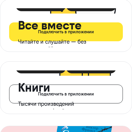
399 ₽ в мес
21 ₽ в день
Все вместе
Подключить в приложении
Читайте и слушайте — без
ограничений*
299 ₽ в мес
14 ₽ в день
Книги
Подключить в приложении
Тысячи произведений
с доступом офлайн