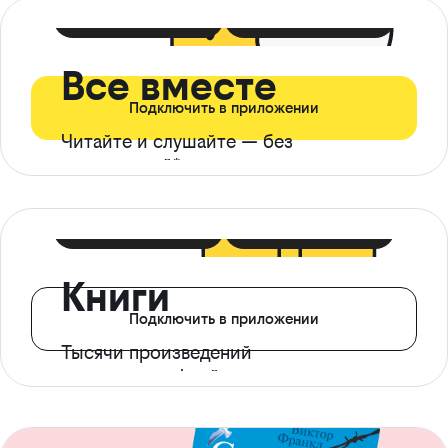
399 ₽ в мес
21 ₽ в день
Все вместе
Подключить в приложении
Читайте и слушайте — без
ограничений*
299 ₽ в мес
14 ₽ в день
Книги
Подключить в приложении
Тысячи произведений
с доступом офлайн