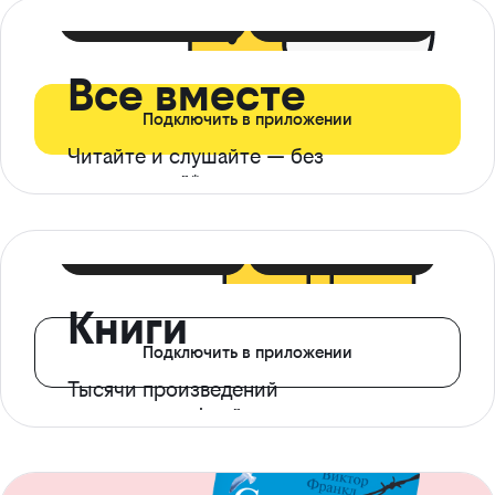
399 ₽ в мес
21 ₽ в день
Все вместе
Подключить в приложении
Читайте и слушайте — без
ограничений*
299 ₽ в мес
14 ₽ в день
Книги
Подключить в приложении
Тысячи произведений
с доступом офлайн