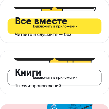
399 ₽ в мес
21 ₽ в день
Все вместе
Подключить в приложении
Читайте и слушайте — без
ограничений*
299 ₽ в мес
14 ₽ в день
Книги
Подключить в приложении
Тысячи произведений
с доступом офлайн