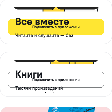
399 ₽ в мес
21 ₽ в день
Все вместе
Подключить в приложении
Читайте и слушайте — без
ограничений*
299 ₽ в мес
14 ₽ в день
Книги
Подключить в приложении
Тысячи произведений
с доступом офлайн