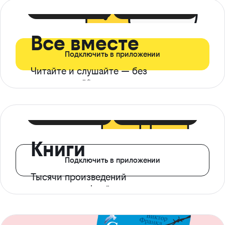
399 ₽ в мес
21 ₽ в день
Все вместе
Подключить в приложении
Читайте и слушайте — без
ограничений*
299 ₽ в мес
14 ₽ в день
Книги
Подключить в приложении
Тысячи произведений
с доступом офлайн