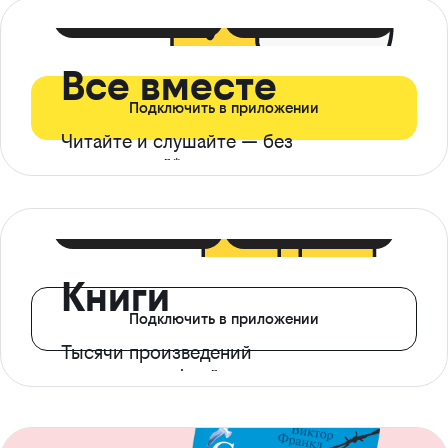
399 ₽ в мес
21 ₽ в день
Все вместе
Подключить в приложении
Читайте и слушайте — без
ограничений*
299 ₽ в мес
14 ₽ в день
Книги
Подключить в приложении
Тысячи произведений
с доступом офлайн