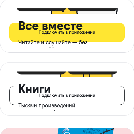
399 ₽ в мес
21 ₽ в день
Все вместе
Подключить в приложении
Читайте и слушайте — без
ограничений*
299 ₽ в мес
14 ₽ в день
Книги
Подключить в приложении
Тысячи произведений
с доступом офлайн