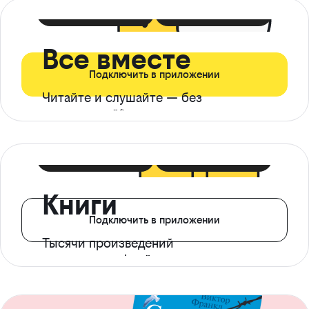
399 ₽ в мес
21 ₽ в день
Все вместе
Подключить в приложении
Читайте и слушайте — без
ограничений*
299 ₽ в мес
14 ₽ в день
Книги
Подключить в приложении
Тысячи произведений
с доступом офлайн