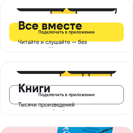
399 ₽ в мес
21 ₽ в день
Все вместе
Подключить в приложении
Читайте и слушайте — без
ограничений*
299 ₽ в мес
14 ₽ в день
Книги
Подключить в приложении
Тысячи произведений
с доступом офлайн