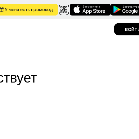
У меня есть промокод
войт
ствует