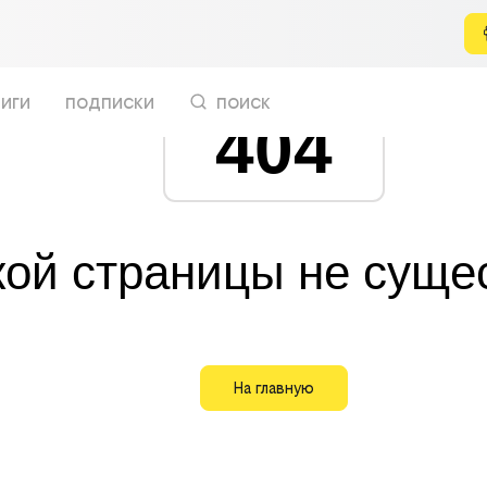
иги
подписки
поиск
404
кой страницы не суще
На главную