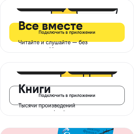
399 ₽ в мес
21 ₽ в день
Все вместе
Подключить в приложении
Читайте и слушайте — без
ограничений*
299 ₽ в мес
14 ₽ в день
Книги
Подключить в приложении
Тысячи произведений
с доступом офлайн