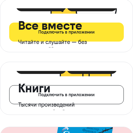
399 ₽ в мес
21 ₽ в день
Все вместе
Подключить в приложении
Читайте и слушайте — без
ограничений*
299 ₽ в мес
14 ₽ в день
Книги
Подключить в приложении
Тысячи произведений
с доступом офлайн