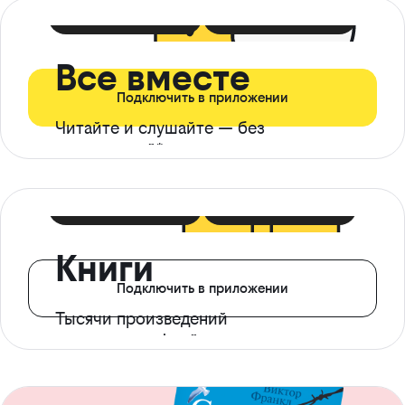
399 ₽ в мес
21 ₽ в день
Все вместе
Подключить в приложении
Читайте и слушайте — без
ограничений*
299 ₽ в мес
14 ₽ в день
Книги
Подключить в приложении
Тысячи произведений
с доступом офлайн