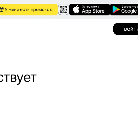
У меня есть промокод
войт
ствует