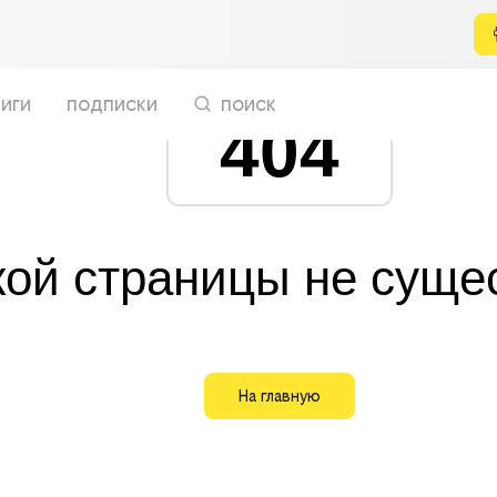
иги
подписки
поиск
404
кой страницы не суще
На главную