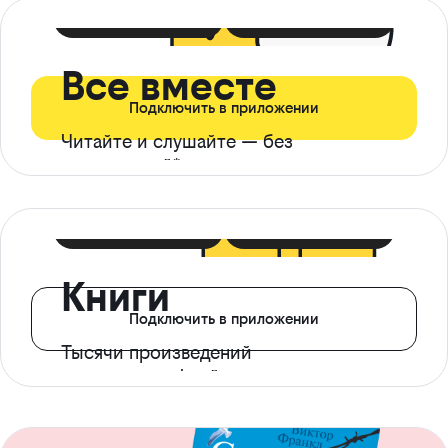
399 ₽ в мес
21 ₽ в день
Все вместе
Подключить в приложении
Читайте и слушайте — без
ограничений*
299 ₽ в мес
14 ₽ в день
Книги
Подключить в приложении
Тысячи произведений
с доступом офлайн