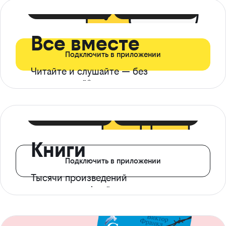
399 ₽ в мес
21 ₽ в день
Все вместе
Подключить в приложении
Читайте и слушайте — без
ограничений*
299 ₽ в мес
14 ₽ в день
Книги
Подключить в приложении
Тысячи произведений
с доступом офлайн