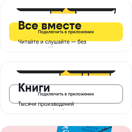
399 ₽ в мес
21 ₽ в день
Все вместе
Подключить в приложении
Читайте и слушайте — без
ограничений*
299 ₽ в мес
14 ₽ в день
Книги
Подключить в приложении
Тысячи произведений
с доступом офлайн