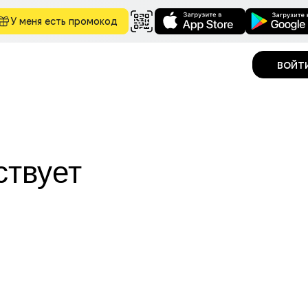
У меня есть промокод
войт
ствует