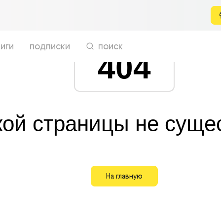
иги
подписки
поиск
404
кой страницы не суще
На главную