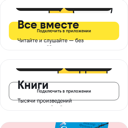
399 ₽ в мес
21 ₽ в день
Все вместе
Подключить в приложении
Читайте и слушайте — без
ограничений*
299 ₽ в мес
14 ₽ в день
Книги
Подключить в приложении
Тысячи произведений
с доступом офлайн