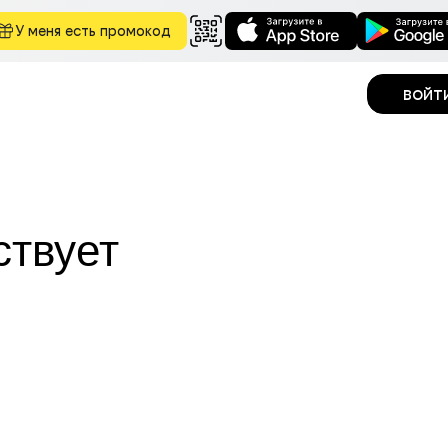
У меня есть промокод
войт
ствует