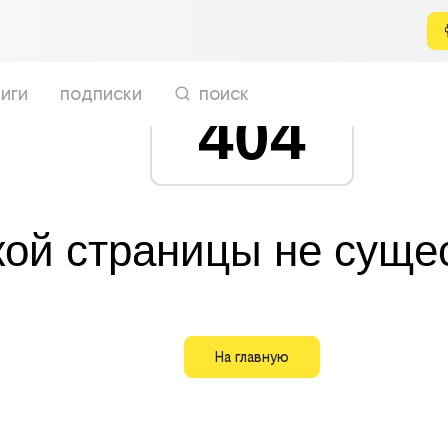
иги
подписки
поиск
404
кой страницы не суще
На главную