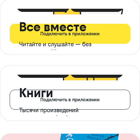
399 ₽ в мес
21 ₽ в день
Все вместе
Подключить в приложении
Читайте и слушайте — без
ограничений*
299 ₽ в мес
14 ₽ в день
Книги
Подключить в приложении
Тысячи произведений
с доступом офлайн