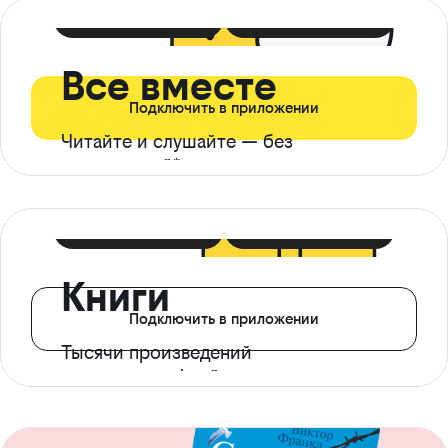
399 ₽ в мес
21 ₽ в день
Все вместе
Подключить в приложении
Читайте и слушайте — без
ограничений*
299 ₽ в мес
14 ₽ в день
Книги
Подключить в приложении
Тысячи произведений
с доступом офлайн