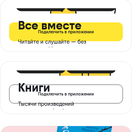
399 ₽ в мес
21 ₽ в день
Все вместе
Подключить в приложении
Читайте и слушайте — без
ограничений*
299 ₽ в мес
14 ₽ в день
Книги
Подключить в приложении
Тысячи произведений
с доступом офлайн