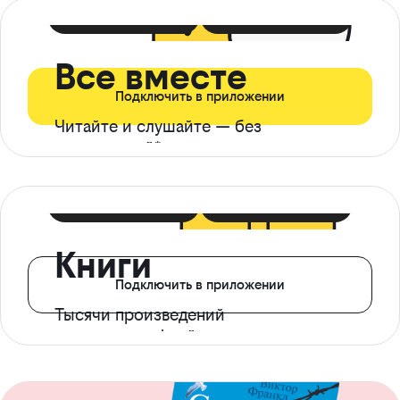
399 ₽ в мес
21 ₽ в день
Все вместе
Подключить в приложении
Читайте и слушайте — без
ограничений*
299 ₽ в мес
14 ₽ в день
Книги
Подключить в приложении
Тысячи произведений
с доступом офлайн