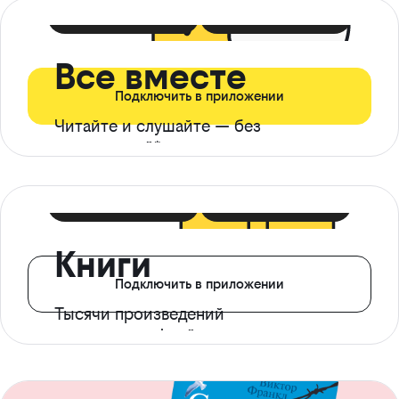
399 ₽ в мес
21 ₽ в день
Все вместе
Подключить в приложении
Читайте и слушайте — без
ограничений*
299 ₽ в мес
14 ₽ в день
Книги
Подключить в приложении
Тысячи произведений
с доступом офлайн