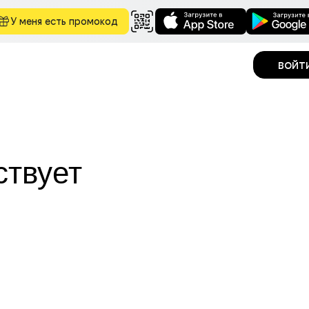
У меня есть промокод
войт
ствует