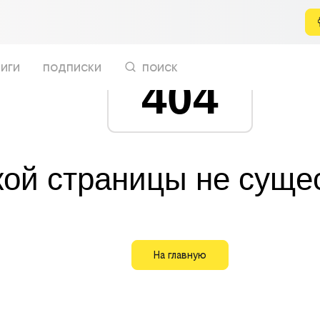
иги
подписки
поиск
404
кой страницы не суще
На главную