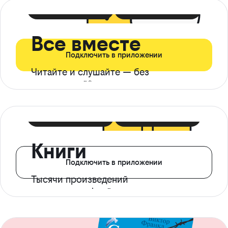
399 ₽ в мес
21 ₽ в день
Все вместе
Подключить в приложении
Читайте и слушайте — без
ограничений*
299 ₽ в мес
14 ₽ в день
Книги
Подключить в приложении
Тысячи произведений
с доступом офлайн