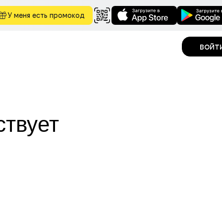
У меня есть промокод
войт
ствует