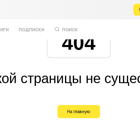
иги
подписки
поиск
404
кой страницы не суще
На главную