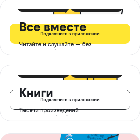
399 ₽ в мес
21 ₽ в день
Все вместе
Подключить в приложении
Читайте и слушайте — без
ограничений*
299 ₽ в мес
14 ₽ в день
Книги
Подключить в приложении
Тысячи произведений
с доступом офлайн