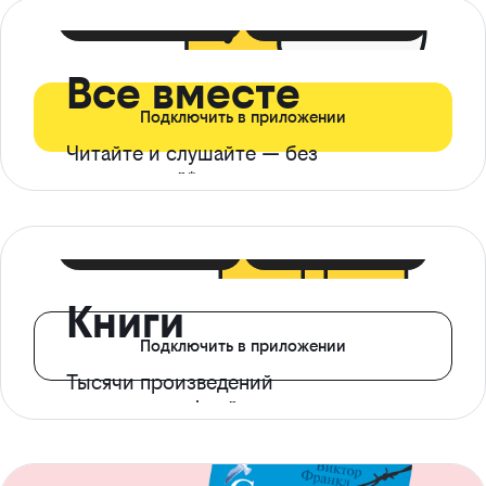
399 ₽ в мес
21 ₽ в день
Все вместе
Подключить в приложении
Читайте и слушайте — без
ограничений*
299 ₽ в мес
14 ₽ в день
Книги
Подключить в приложении
Тысячи произведений
с доступом офлайн