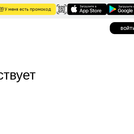
У меня есть промокод
войт
ствует