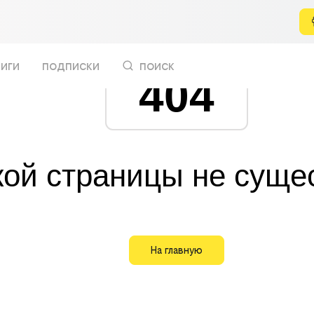
иги
подписки
поиск
404
кой страницы не суще
На главную