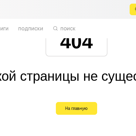
иги
подписки
поиск
404
кой страницы не суще
На главную