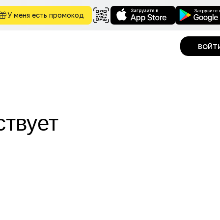
У меня есть промокод
войт
ствует