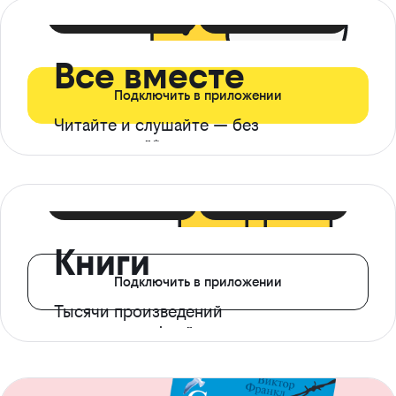
399 ₽ в мес
21 ₽ в день
Все вместе
Подключить в приложении
Читайте и слушайте — без
ограничений*
299 ₽ в мес
14 ₽ в день
Книги
Подключить в приложении
Тысячи произведений
с доступом офлайн