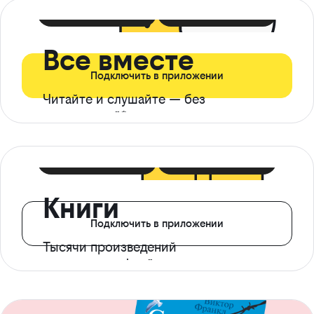
399 ₽ в мес
21 ₽ в день
Все вместе
Подключить в приложении
Читайте и слушайте — без
ограничений*
299 ₽ в мес
14 ₽ в день
Книги
Подключить в приложении
Тысячи произведений
с доступом офлайн