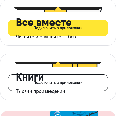
399 ₽ в мес
21 ₽ в день
Все вместе
Подключить в приложении
Читайте и слушайте — без
ограничений*
299 ₽ в мес
14 ₽ в день
Книги
Подключить в приложении
Тысячи произведений
с доступом офлайн