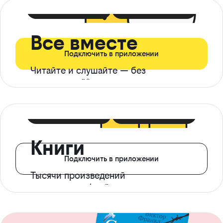
399 ₽ в мес
21 ₽ в день
Все вместе
Подключить в приложении
Читайте и слушайте — без
ограничений*
299 ₽ в мес
14 ₽ в день
Книги
Подключить в приложении
Тысячи произведений
с доступом офлайн