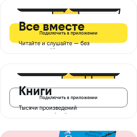
399 ₽ в мес
21 ₽ в день
Все вместе
Подключить в приложении
Читайте и слушайте — без
ограничений*
299 ₽ в мес
14 ₽ в день
Книги
Подключить в приложении
Тысячи произведений
с доступом офлайн