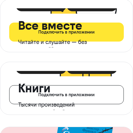
399 ₽ в мес
21 ₽ в день
Все вместе
Подключить в приложении
Читайте и слушайте — без
ограничений*
299 ₽ в мес
14 ₽ в день
Книги
Подключить в приложении
Тысячи произведений
с доступом офлайн