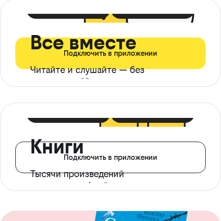
399 ₽ в мес
21 ₽ в день
Все вместе
Подключить в приложении
Читайте и слушайте — без
ограничений*
299 ₽ в мес
14 ₽ в день
Книги
Подключить в приложении
Тысячи произведений
с доступом офлайн