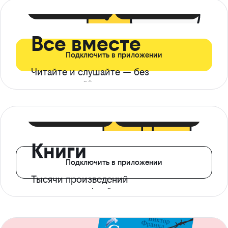
399 ₽ в мес
21 ₽ в день
Все вместе
Подключить в приложении
Читайте и слушайте — без
ограничений*
299 ₽ в мес
14 ₽ в день
Книги
Подключить в приложении
Тысячи произведений
с доступом офлайн