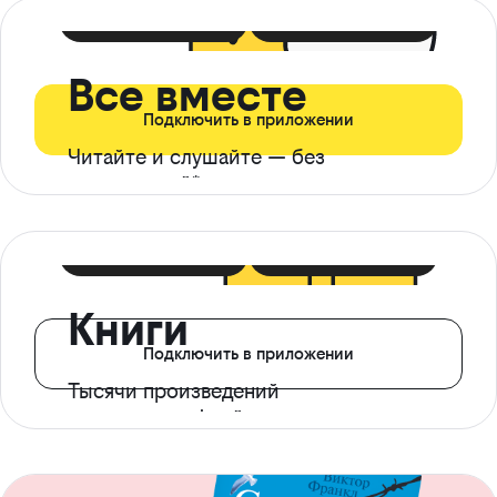
399 ₽ в мес
21 ₽ в день
Все вместе
Подключить в приложении
Читайте и слушайте — без
ограничений*
299 ₽ в мес
14 ₽ в день
Книги
Подключить в приложении
Тысячи произведений
с доступом офлайн