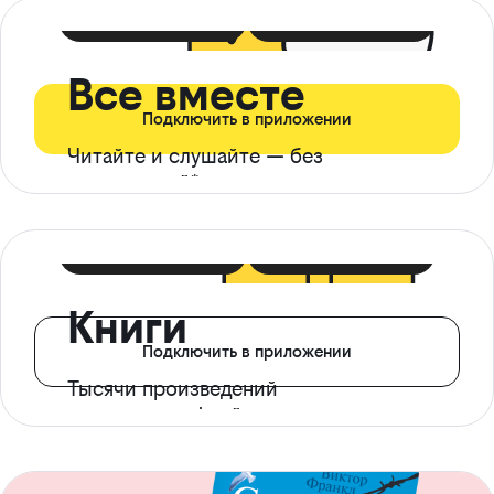
399 ₽ в мес
21 ₽ в день
Все вместе
Подключить в приложении
Читайте и слушайте — без
ограничений*
299 ₽ в мес
14 ₽ в день
Книги
Подключить в приложении
Тысячи произведений
с доступом офлайн