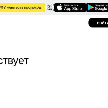
У меня есть промокод
войт
ствует