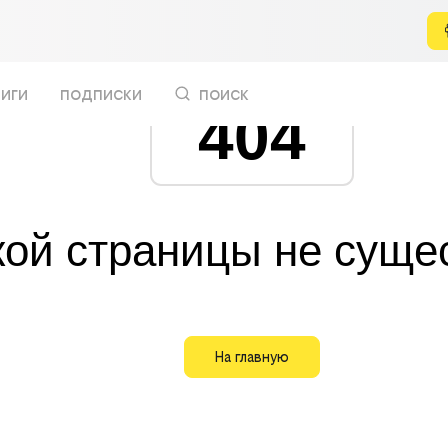
иги
подписки
поиск
404
кой страницы не суще
На главную