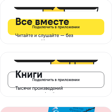
399 ₽ в мес
21 ₽ в день
Все вместе
Подключить в приложении
Читайте и слушайте — без
ограничений*
299 ₽ в мес
14 ₽ в день
Книги
Подключить в приложении
Тысячи произведений
с доступом офлайн