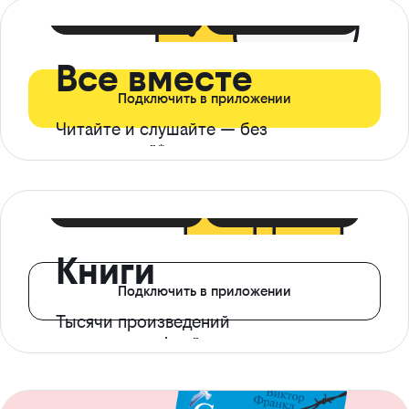
399 ₽ в мес
21 ₽ в день
Все вместе
Подключить в приложении
Читайте и слушайте — без
ограничений*
299 ₽ в мес
14 ₽ в день
Книги
Подключить в приложении
Тысячи произведений
с доступом офлайн