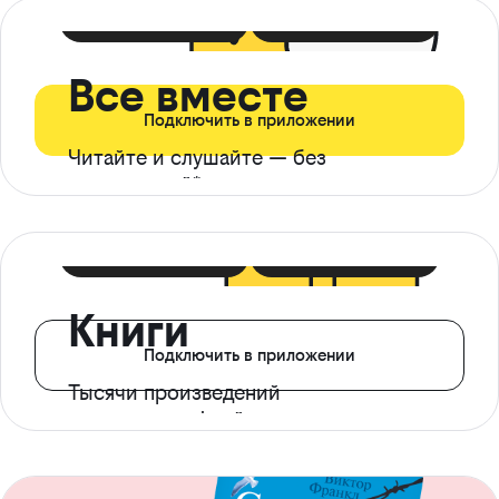
399 ₽ в мес
21 ₽ в день
Все вместе
Подключить в приложении
Читайте и слушайте — без
ограничений*
299 ₽ в мес
14 ₽ в день
Книги
Подключить в приложении
Тысячи произведений
с доступом офлайн