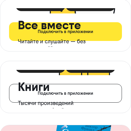
399 ₽ в мес
21 ₽ в день
Все вместе
Подключить в приложении
Читайте и слушайте — без
ограничений*
299 ₽ в мес
14 ₽ в день
Книги
Подключить в приложении
Тысячи произведений
с доступом офлайн