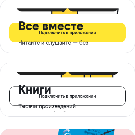
399 ₽ в мес
21 ₽ в день
Все вместе
Подключить в приложении
Читайте и слушайте — без
ограничений*
299 ₽ в мес
14 ₽ в день
Книги
Подключить в приложении
Тысячи произведений
с доступом офлайн