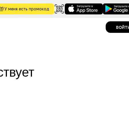
У меня есть промокод
войт
ствует