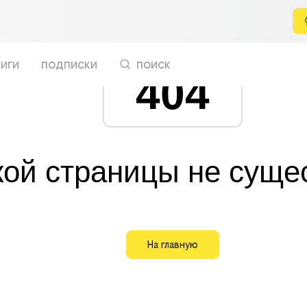
иги
подписки
поиск
404
кой страницы не суще
На главную